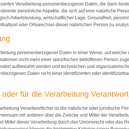
matisierten Verarbeitung personenbezogener Daten, die darin be
timmte persönliche Aspekte, die sich auf eine natürliche Pers
ch Arbeitsleistung, wirtschaftlicher Lage, Gesundheit, persönli
enthaltsort oder Ortswechsel dieser natürlichen Person zu analy
ung
arbeitung personenbezogener Daten in einer Weise, auf welch
mationen nicht mehr einer spezifischen betroffenen Person zug
ondert aufbewahrt werden und technischen und organisatorisc
nbezogenen Daten nicht einer identifizierten oder identifizier
 oder für die Verarbeitung Verantwort
rarbeitung Verantwortlicher ist die natürliche oder juristische P
 gemeinsam mit anderen über die Zwecke und Mittel der Verarb
d Mittel dieser Verarbeitung durch das Unionsrecht oder das R
eziehungsweise können die bestimmten Kriterien seiner Benen