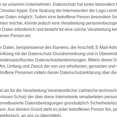
sse an unserem Unternehmen. Datenschutz hat einen besonders h
hristian Appel. Eine Nutzung der Internetseiten der Logo Lernhi
r Daten möglich. Sofern eine betroffene Person besondere S
hmen möchte, könnte jedoch eine Verarbeitung personenbezogene
Daten erforderlich und besteht für eine solche Verarbeitung ke
ffenen Person ein.
 Daten, beispielsweise des Namens, der Anschrift, E-Mail-Adr
m Einklang mit der Datenschutz-Grundverordnung und in Übereins
n landesspezifischen Datenschutzbestimmungen. Mittels dieser 
r Art, Umfang und Zweck der von uns erhobenen, genutzten und
troffene Personen mittels dieser Datenschutzerklärung über d
hat als für die Verarbeitung Verantwortlicher zahlreiche techn
nlosen Schutz der über diese Internetseite verarbeiteten per
ernetbasierte Datenübertragungen grundsätzlich Sicherheitslüc
ann. Aus diesem Grund steht es jeder betroffenen Person frei,
elefonisch, an uns zu übermitteln.